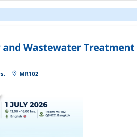
r and Wastewater Treatment f
s.
MR102